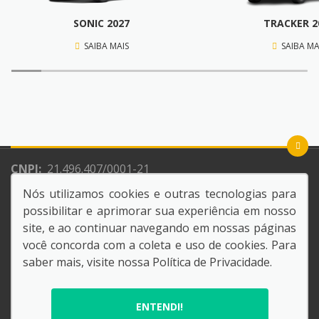
SONIC 2027
TRACKER 2
SAIBA MAIS
SAIBA MA
CNPJ:
21.496.407/0001-21
Razão Social:
NACAO CONCESSIONARIA DE VEICULOS
Nós utilizamos cookies e outras tecnologias para
LTDA
possibilitar e aprimorar sua experiência em nosso
site, e ao continuar navegando em nossas páginas
você concorda com a coleta e uso de cookies. Para
saber mais, visite nossa
Política de Privacidade
.
© Copyright 2026
AutoForce - Todos os direitos reservados.
ENTENDI!
.