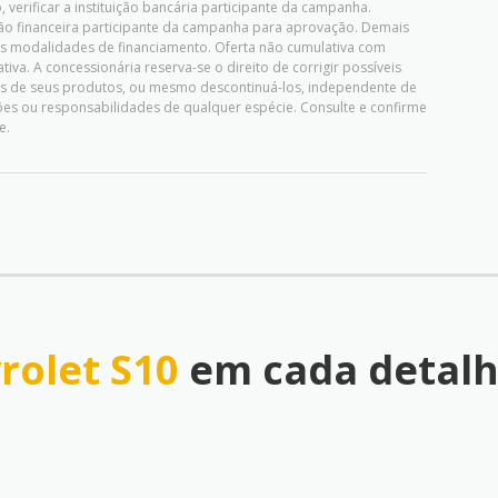
 verificar a instituição bancária participante da campanha.
uição financeira participante da campanha para aprovação. Demais
as modalidades de financiamento. Oferta não cumulativa com
iva. A concessionária reserva-se o direito de corrigir possíveis
ões de seus produtos, ou mesmo descontinuá-los, independente de
es ou responsabilidades de qualquer espécie. Consulte e confirme
e.
rolet S10
em cada detal