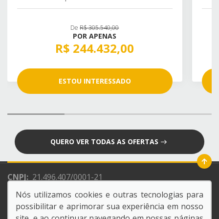
De
R$ 305.540,00
POR APENAS
R$ 244.432,00
ESTOU INTERESSADO
QUERO VER TODAS AS OFERTAS
CNPJ:
21.496.407/0001-21
Razão Social:
NACAO CONCESSIONARIA DE VEICULOS
Nós utilizamos cookies e outras tecnologias para
LTDA
possibilitar e aprimorar sua experiência em nosso
site, e ao continuar navegando em nossas páginas