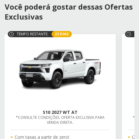
Você poderá gostar dessas Ofertas
Exclusivas
TEMPO RESTANTE:
23 DIAS
TE
S10 2027 WT AT
*CONSULTE CONDIÇÕES. OFERTA EXCLUSIVA PARA
*C
VENDA DIRETA.
Com taxas a partir de zero!
Com