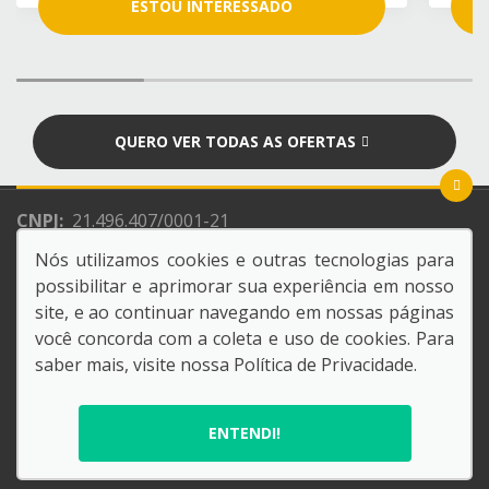
ESTOU INTERESSADO
QUERO VER TODAS AS OFERTAS
CNPJ:
21.496.407/0001-21
Razão Social:
NACAO CONCESSIONARIA DE VEICULOS
Nós utilizamos cookies e outras tecnologias para
LTDA
possibilitar e aprimorar sua experiência em nosso
site, e ao continuar navegando em nossas páginas
você concorda com a coleta e uso de cookies. Para
saber mais, visite nossa
Política de Privacidade
.
© Copyright 2026
AutoForce - Todos os direitos reservados.
ENTENDI!
.