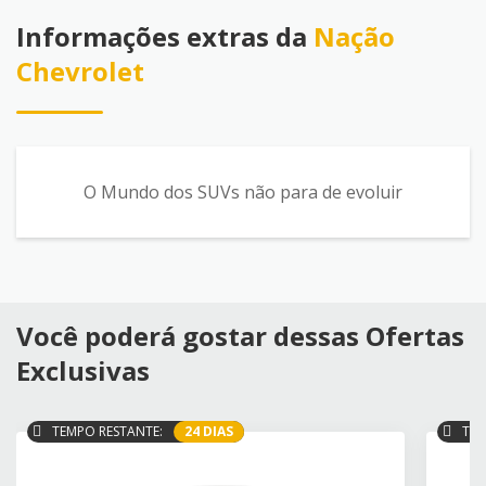
Informações extras da
Nação
Chevrolet
O Mundo dos SUVs não para de evoluir
Você poderá gostar dessas Ofertas
Exclusivas
TEMPO RESTANTE:
24 DIAS
TEM