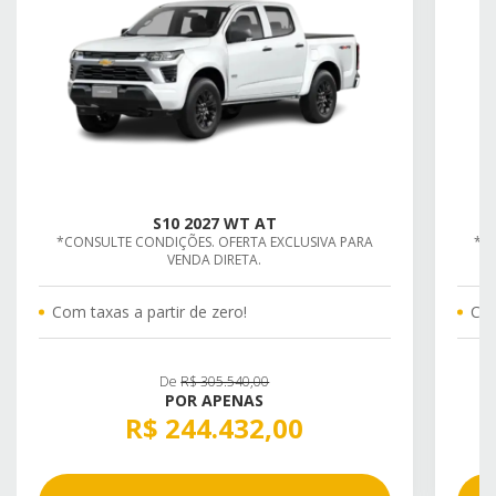
S10 2027 WT AT
*CONSULTE CONDIÇÕES. OFERTA EXCLUSIVA PARA
*C
VENDA DIRETA.
Com taxas a partir de zero!
Com
De
R$ 305.540,00
POR APENAS
R$ 244.432,00