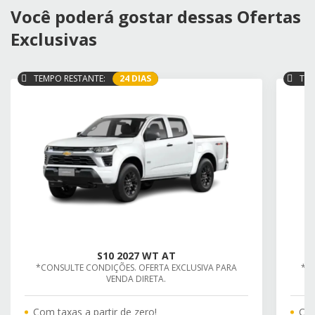
Você poderá gostar dessas Ofertas
Exclusivas
TEMPO RESTANTE:
24 DIAS
TEM
S10 2027 WT AT
*CONSULTE CONDIÇÕES. OFERTA EXCLUSIVA PARA
*C
VENDA DIRETA.
Com taxas a partir de zero!
Com