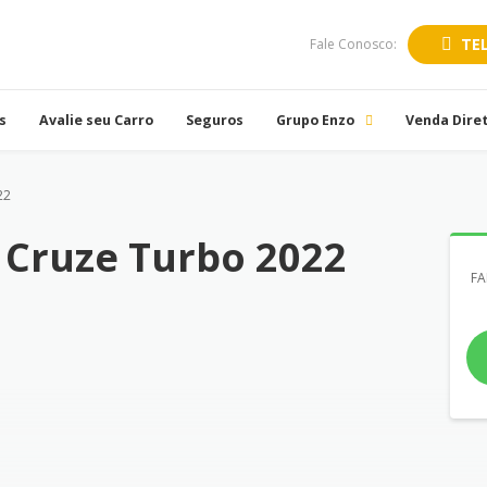
TE
Fale Conosco:
s
Avalie seu Carro
Seguros
Grupo Enzo
Venda Dire
22
 Cruze Turbo 2022
FA