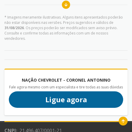
* Imagens meramente ilustrativas. Alguns itens apresentados poderão
não estar disponíveis nas versões. Preços sugeridos e válidos de
31/08/2026
. Os preços poderão ser modificados sem aviso prévio.
Consulte e confirme todas as informações com um de nossos
vendedores.
NAÇÃO CHEVROLET - CORONEL ANTONINO
Fale agora mesmo com um especialista e tire todas as suas dúvidas
Ligue agora
CNPJ:
21.496.407/0001-21