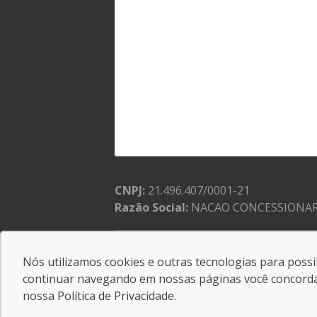
CNPJ:
21.496.407/0001-21
Razão Social:
NACAO CONCESSIONAR
Nós utilizamos cookies e outras tecnologias para possib
© Copyright 2026
AutoForce - Todos os direitos r
continuar navegando em nossas páginas você concorda c
.
nossa
Política de Privacidade
.