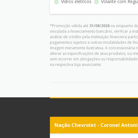
Vidros elétricos
Volante com Regul
*Promoção válida até
31/08/2026
ou enquanto dur
vinculada a financiamento bancário, verificar a in
análise de crédito pela instituição financeira pa
pagamentos sujeitos a outras modalidades de fina
Imagem meramente ilustrativa. A concessionária re
alterar as especificações de seus produtos, ou 
sem incorrer em obrigações ou responsabilidades
na respectiva loja anunciante.
Nação Chevrolet - Coronel Anton