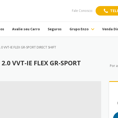
TEL
Fale Conosco:
ços
Avalie seu Carro
Seguros
Grupo Enzo
Venda Di
0 VVT-IE FLEX GR-SPORT DIRECT SHIFT
2.0 VVT-IE FLEX GR-SPORT
Por 