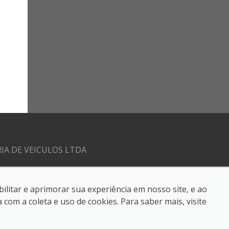
IA DE VEICULOS LTDA
ilitar e aprimorar sua experiência em nosso site, e ao
eservados.
om a coleta e uso de cookies. Para saber mais, visite