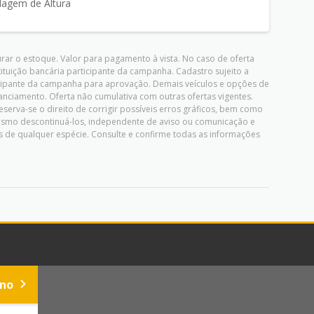
agem de Altura
ar o estoque. Valor para pagamento à vista. No caso de oferta
stituição bancária participante da campanha. Cadastro sujeito a
rticipante da campanha para aprovação. Demais veículos e opções de
nciamento. Oferta não cumulativa com outras ofertas vigentes.
serva-se o direito de corrigir possíveis erros gráficos, bem como
mesmo descontinuá-los, independente de aviso ou comunicação e
 de qualquer espécie. Consulte e confirme todas as informações
ino