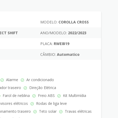
MODELO:
COROLLA CROSS
ECT SHIFT
ANO/MODELO:
2022/2023
PLACA:
RWE8I19
CÂMBIO:
Automatico
Alarme
Ar condicionado
or traseiro
Direção Elétrica
Farol de neblina
Freio ABS
Kit Multimídia
visores elétricos
Rodas de liga leve
onamento traseiro
Teto solar
Travas elétricas