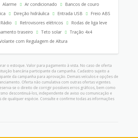
Alarme
Ar condicionado
Bancos de couro
ica
Direção hidráulica
Entrada USB
Freio ABS
Rádio
Retrovisores elétricos
Rodas de liga leve
namento traseiro
Teto solar
Tração 4x4
Volante com Regulagem de Altura
ar o estoque. Valor para pagamento à vista. No caso de oferta
stituição bancária participante da campanha. Cadastro sujeito a
rticipante da campanha para aprovação. Demais veículos e opções de
nciamento. Oferta não cumulativa com outras ofertas vigentes.
serva-se o direito de corrigir possíveis erros gráficos, bem como
mesmo descontinuá-los, independente de aviso ou comunicação e
 de qualquer espécie. Consulte e confirme todas as informações